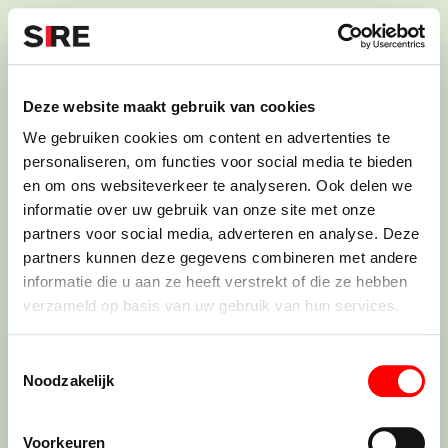
S
k
i
Menu
Campagnes
p
Campagne
1987
Deze website maakt gebruik van cookies
TWINTIG JAAR SIRE
uit
We gebruiken cookies om content en advertenties te
personaliseren, om functies voor social media te bieden
en om ons websiteverkeer te analyseren. Ook delen we
informatie over uw gebruik van onze site met onze
Credits
partners voor social media, adverteren en analyse. Deze
1987
partners kunnen deze gegevens combineren met andere
informatie die u aan ze heeft verstrekt of die ze hebben
verzameld op basis van uw gebruik van hun services.
T
Noodzakelijk
o
e
De maatschappij.
s
Voorkeuren