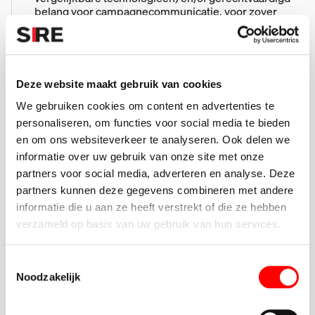
belang voor campagnecommunicatie, voor zover
wettelijk toegestaan.
SIRE verstrekt geen persoonsgegevens aan deze
platforms voor eigen commerciële doeleinden van die
platforms.
Deze website maakt gebruik van cookies
4.6 Interesseprofielen
Op basis van bijvoorbeeld donatiegeschiedenis,
We gebruiken cookies om content en advertenties te
nieuwsbriefinteracties, campagne-interacties en
personaliseren, om functies voor social media te bieden
websitegebruik (voor zover toegestaan) kunnen wij
en om ons websiteverkeer te analyseren. Ook delen we
interesseprofielen samenstellen.
Dit doen wij om:
informatie over uw gebruik van onze site met onze
• communicatie relevanter te maken;
partners voor social media, adverteren en analyse. Deze
• relaties gerichter te benaderen;
partners kunnen deze gegevens combineren met andere
• campagnes beter af te stemmen.
informatie die u aan ze heeft verstrekt of die ze hebben
Wij nemen geen besluiten die uitsluitend zijn
gebaseerd op geautomatiseerde verwerking en die
verzameld op basis van uw gebruik van hun services.
rechtsgevolgen hebben voor betrokkenen.
Grondslag: gerechtvaardigd belang of toestemming,
T
afhankelijk van de verwerking.
Noodzakelijk
o
4.7 Beeldmateriaal
e
Tijdens bijeenkomsten of campagneactiviteiten
s