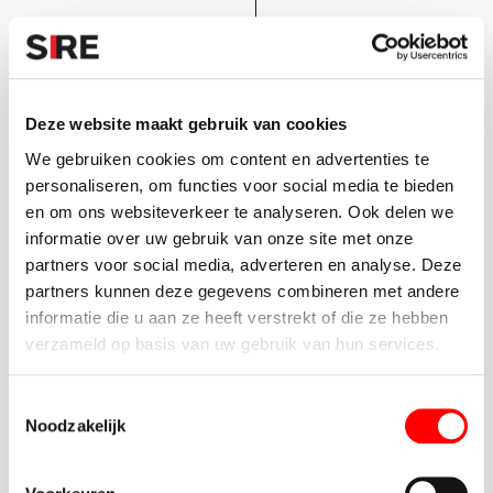
Deze website maakt gebruik van cookies
0
1
We gebruiken cookies om content en advertenties te
Onderwerpkeuze
personaliseren, om functies voor social media te bieden
Jaarlijks bedenkt het SIRE bestuur onderwerpen. Ook
en om ons websiteverkeer te analyseren. Ook delen we
ontvangen we circa 500 onderwerpen uit de maatschappij.
We onderzoeken welk thema het meest aansprekend is voor
informatie over uw gebruik van onze site met onze
de maatschappij en maken daarna een keuze.
partners voor social media, adverteren en analyse. Deze
partners kunnen deze gegevens combineren met andere
informatie die u aan ze heeft verstrekt of die ze hebben
0
2
verzameld op basis van uw gebruik van hun services.
Onderzoek
SIRE doet diepgaand onderzoek. We raadplegen openbare
T
bronnen, doen deskresearch en spreken met
Noodzakelijk
o
toonaangevende wetenschappers en experts. Door deze
verdieping is er een sterk inhoudelijk fundament voor de
e
campagne.
s