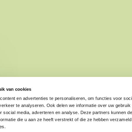
Z
ik van cookies
ontent en advertenties te personaliseren, om functies voor soci
erkeer te analyseren. Ook delen we informatie over uw gebruik
AROM DEZE CAMPAGNE
Mannen en vrouwen, die hun hele l
or social media, adverteren en analyse. Deze partners kunnen 
ormatie die u aan ze heeft verstrekt of die ze hebben verzameld
áág hadden gewerkt - moesten daar
es.
jfenzestigste mee stoppen. Onherroep