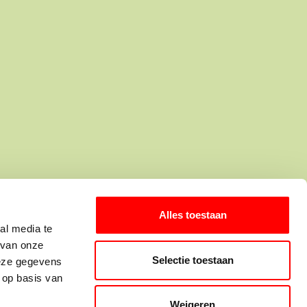
elf een idee voor
een onderwerp?
Alles toestaan
al media te
Mail jouw suggestie!
 van onze
Selectie toestaan
even hard hadden gewerkt -
deze gegevens
 op basis van
 op hun op hun
elijk. Zo wil de wet het. En
Weigeren