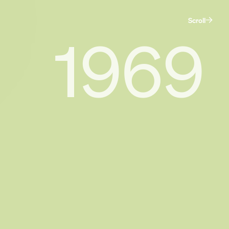
Scroll
1969
De maatschappij.
Dat ben jij.