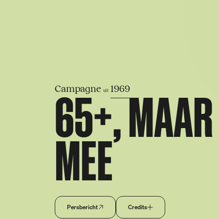
S
k
i
p
65+, MAAR
Campagne
1969
uit
MEE
Persbericht
Credits