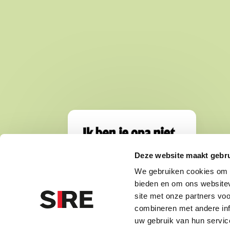
Deze website maakt gebru
We gebruiken cookies om c
bieden en om ons websitev
WA
site met onze partners vo
combineren met andere inf
gr
uw gebruik van hun servic
vi