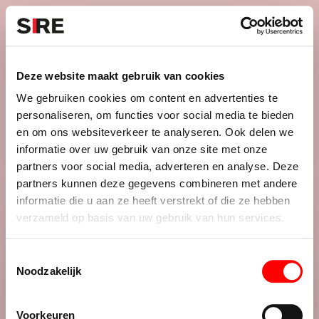
S
k
i
Menu
Campagnes
p
Campagne
1981
Deze website maakt gebruik van cookies
DONORWERVING 1
uit
We gebruiken cookies om content en advertenties te
personaliseren, om functies voor social media te bieden
en om ons websiteverkeer te analyseren. Ook delen we
informatie over uw gebruik van onze site met onze
Credits
partners voor social media, adverteren en analyse. Deze
1981
partners kunnen deze gegevens combineren met andere
informatie die u aan ze heeft verstrekt of die ze hebben
verzameld op basis van uw gebruik van hun services.
T
Noodzakelijk
o
e
De maatschappij.
s
Voorkeuren