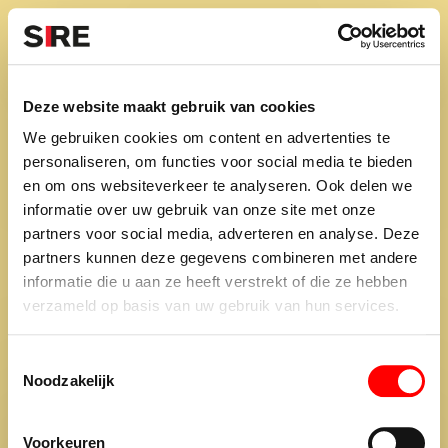
S
k
i
Menu
Campagnes
p
Campagne
1978
Deze website maakt gebruik van cookies
DRANK: MAKKELIJK
uit
We gebruiken cookies om content en advertenties te
TEVEEL, MOEILIJK TERUG
personaliseren, om functies voor social media te bieden
en om ons websiteverkeer te analyseren. Ook delen we
informatie over uw gebruik van onze site met onze
partners voor social media, adverteren en analyse. Deze
partners kunnen deze gegevens combineren met andere
Credits
informatie die u aan ze heeft verstrekt of die ze hebben
1978
verzameld op basis van uw gebruik van hun services.
T
Noodzakelijk
o
e
De maatschappij.
s
Voorkeuren