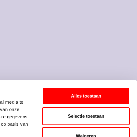
elf een idee voor
een onderwerp?
Alles toestaan
al media te
Mail jouw suggestie!
 van onze
Selectie toestaan
deze gegevens
 op basis van
taal"-campagne van 1996
consumenten en organisaties
Weigeren