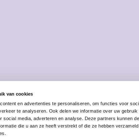
Z
ik van cookies
ontent en advertenties te personaliseren, om functies voor soci
erkeer te analyseren. Ook delen we informatie over uw gebruik
or social media, adverteren en analyse. Deze partners kunnen 
WAAROM DEZE CAMPAGNE
ormatie die u aan ze heeft verstrekt of die ze hebben verzameld
In 1998 werd de "Duidelijke 
es.
uitgebreid. De campagne wilde 