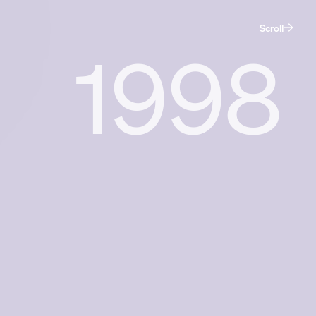
Scroll
1998
De maatschappij.
Dat ben jij.