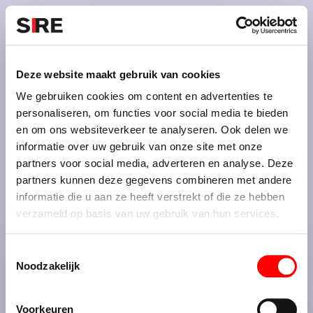
S
k
i
Menu
Campagnes
p
Campagne
1968
Deze website maakt gebruik van cookies
EENZAAMHEID 1
uit
We gebruiken cookies om content en advertenties te
personaliseren, om functies voor social media te bieden
en om ons websiteverkeer te analyseren. Ook delen we
informatie over uw gebruik van onze site met onze
Credits
partners voor social media, adverteren en analyse. Deze
1968
partners kunnen deze gegevens combineren met andere
informatie die u aan ze heeft verstrekt of die ze hebben
verzameld op basis van uw gebruik van hun services.
T
Noodzakelijk
o
e
De maatschappij.
s
Voorkeuren