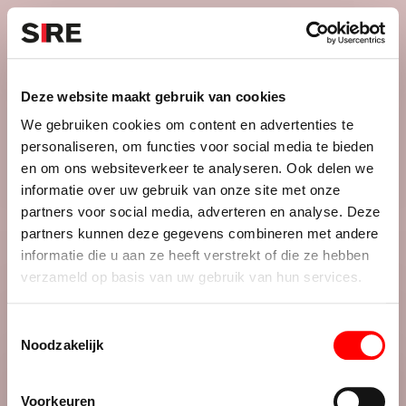
S
k
i
Menu
Campagnes
p
Campagne
1983
Deze website maakt gebruik van cookies
EPILEPSIE
uit
We gebruiken cookies om content en advertenties te
personaliseren, om functies voor social media te bieden
en om ons websiteverkeer te analyseren. Ook delen we
informatie over uw gebruik van onze site met onze
Credits
partners voor social media, adverteren en analyse. Deze
1983
partners kunnen deze gegevens combineren met andere
informatie die u aan ze heeft verstrekt of die ze hebben
verzameld op basis van uw gebruik van hun services.
T
Noodzakelijk
o
e
De maatschappij.
s
Voorkeuren