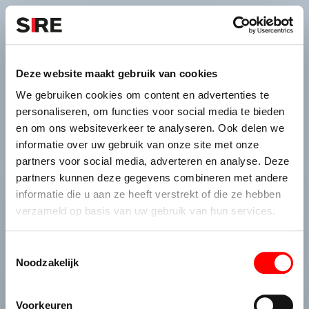
S
k
i
Menu
Campagnes
p
Campagne
1972
Deze website maakt gebruik van cookies
GEBOORTEBEPERKING
uit
We gebruiken cookies om content en advertenties te
personaliseren, om functies voor social media te bieden
en om ons websiteverkeer te analyseren. Ook delen we
informatie over uw gebruik van onze site met onze
Credits
partners voor social media, adverteren en analyse. Deze
1972
partners kunnen deze gegevens combineren met andere
informatie die u aan ze heeft verstrekt of die ze hebben
verzameld op basis van uw gebruik van hun services.
T
Noodzakelijk
o
e
De maatschappij.
s
Voorkeuren