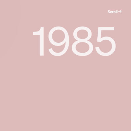
Scroll
1985
De maatschappij.
Dat ben jij.