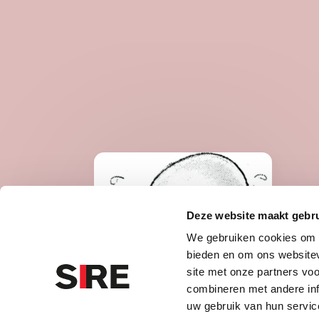
Deze website maakt gebru
We gebruiken cookies om c
bieden en om ons websitev
WA
site met onze partners vo
combineren met andere inf
Ge
uw gebruik van hun servic
on