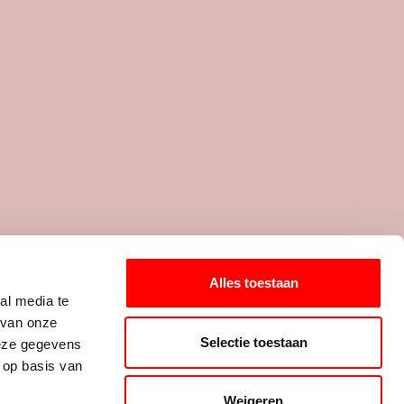
elf een idee voor
een onderwerp?
Alles toestaan
al media te
Mail jouw suggestie!
 van onze
Selectie toestaan
g steeds meer bespreekbaar.
deze gegevens
 op basis van
 die qua acceptatie van
et IPM te Rotterdam. Alle
Weigeren