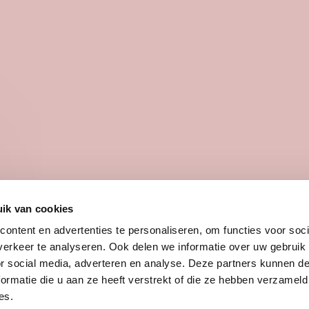
Z
ik van cookies
ontent en advertenties te personaliseren, om functies voor soci
erkeer te analyseren. Ook delen we informatie over uw gebruik
AROM DEZE CAMPAGNE
Een eeuwenoud taboe werd gelukki
or social media, adverteren en analyse. Deze partners kunnen 
ormatie die u aan ze heeft verstrekt of die ze hebben verzameld
tuige deze SIRE campagne van 1985
es.
derwerp uitvoerig getest was door h