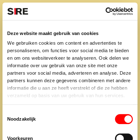
S
k
i
Menu
Campagnes
p
Campagne
2011
Deze website maakt gebruik van cookies
HANDEN AF VAN ONZE
uit
We gebruiken cookies om content en advertenties te
HULPVERLENERS
personaliseren, om functies voor social media te bieden
en om ons websiteverkeer te analyseren. Ook delen we
informatie over uw gebruik van onze site met onze
partners voor social media, adverteren en analyse. Deze
partners kunnen deze gegevens combineren met andere
Persbericht
Credits
informatie die u aan ze heeft verstrekt of die ze hebben
2011
verzameld op basis van uw gebruik van hun services.
T
Noodzakelijk
o
e
De maatschappij.
s
Voorkeuren