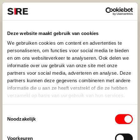
S
k
i
Menu
Campagnes
p
Campagne
1967
Deze website maakt gebruik van cookies
HOFFELIJKHEID IN HET
uit
We gebruiken cookies om content en advertenties te
GEMODERNISEERDE
personaliseren, om functies voor social media te bieden
en om ons websiteverkeer te analyseren. Ook delen we
VERKEER
informatie over uw gebruik van onze site met onze
partners voor social media, adverteren en analyse. Deze
partners kunnen deze gegevens combineren met andere
informatie die u aan ze heeft verstrekt of die ze hebben
verzameld op basis van uw gebruik van hun services.
Credits
1967
T
Noodzakelijk
o
e
De maatschappij.
s
Voorkeuren