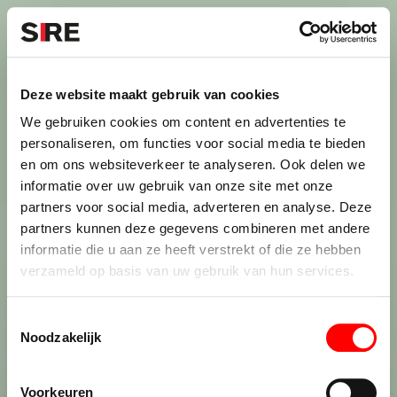
S
k
i
Menu
Campagnes
p
Campagne
1970
Deze website maakt gebruik van cookies
ONDERWIJS: MORGEN
uit
We gebruiken cookies om content en advertenties te
MOETEN WE WIJZER ZIJN
personaliseren, om functies voor social media te bieden
en om ons websiteverkeer te analyseren. Ook delen we
informatie over uw gebruik van onze site met onze
partners voor social media, adverteren en analyse. Deze
partners kunnen deze gegevens combineren met andere
Credits
informatie die u aan ze heeft verstrekt of die ze hebben
1970
verzameld op basis van uw gebruik van hun services.
T
Noodzakelijk
o
e
De maatschappij.
s
Voorkeuren