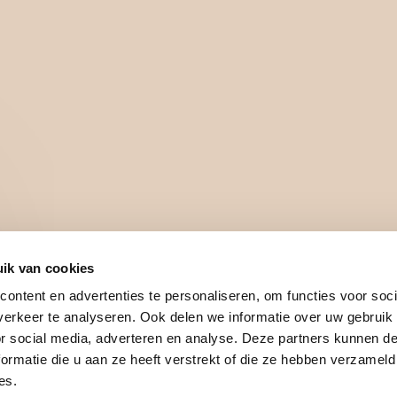
Z
AROM DEZE CAMPAGNE
In Nederland waren in totaal zo’n 4 mi
ik van cookies
ral de sport, welzijn en zorg zijn se
ontent en advertenties te personaliseren, om functies voor soci
angrijk deel afhankelijk zijn van vri
erkeer te analyseren. Ook delen we informatie over uw gebruik
s het aantal vrijwilligers in Nederla
or social media, adverteren en analyse. Deze partners kunnen 
ormatie die u aan ze heeft verstrekt of die ze hebben verzameld
t neerkomt op ongeveer 400.000 vrijw
es.
ere behoeften en interesses bij pote