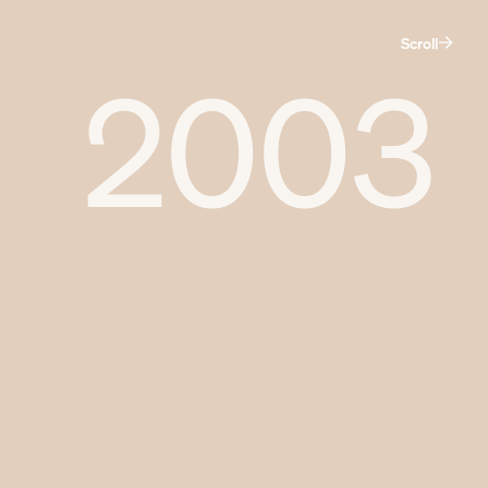
Scroll
2003
De maatschappij.
Dat ben jij.