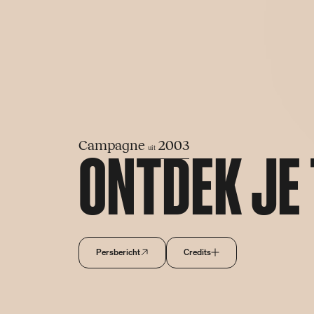
S
k
i
p
ONTDEK JE 
Campagne
2003
uit
Persbericht
Credits