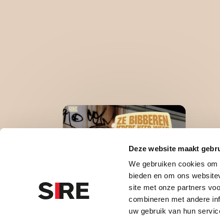
WA
Deze website maakt gebru
Voo
We gebruiken cookies om c
bel
bieden en om ons websitev
wa
site met onze partners vo
combineren met andere inf
wa
uw gebruik van hun servic
and