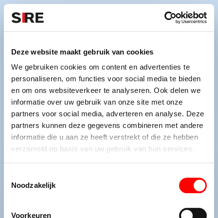
S
k
i
Menu
Campagnes
p
Campagne
2008
Deze website maakt gebruik van cookies
PLEEGZORG IS BIJZONDER
uit
We gebruiken cookies om content en advertenties te
NODIG
personaliseren, om functies voor social media te bieden
en om ons websiteverkeer te analyseren. Ook delen we
informatie over uw gebruik van onze site met onze
partners voor social media, adverteren en analyse. Deze
partners kunnen deze gegevens combineren met andere
Persbericht
Credits
informatie die u aan ze heeft verstrekt of die ze hebben
2008
verzameld op basis van uw gebruik van hun services.
T
Noodzakelijk
o
e
De maatschappij.
s
Voorkeuren