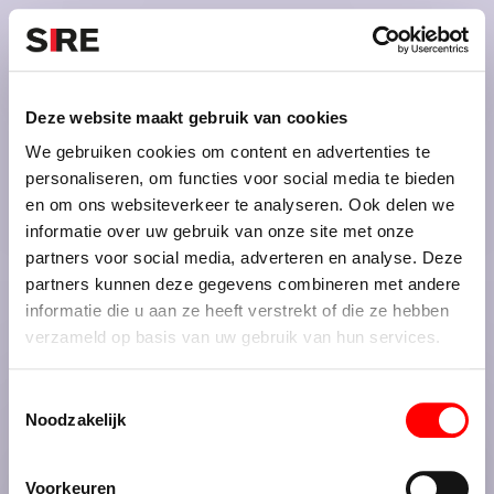
S
k
i
Menu
Campagnes
p
Campagne
1988
Deze website maakt gebruik van cookies
PLEEGZORG
uit
We gebruiken cookies om content en advertenties te
personaliseren, om functies voor social media te bieden
en om ons websiteverkeer te analyseren. Ook delen we
informatie over uw gebruik van onze site met onze
Persbericht
Credits
partners voor social media, adverteren en analyse. Deze
1988
partners kunnen deze gegevens combineren met andere
informatie die u aan ze heeft verstrekt of die ze hebben
verzameld op basis van uw gebruik van hun services.
T
Noodzakelijk
o
e
De maatschappij.
s
Voorkeuren