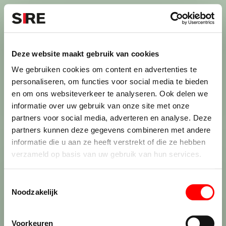
S
k
i
Menu
Campagnes
p
Campagne
2001
Deze website maakt gebruik van cookies
STIGMATISEREN
uit
We gebruiken cookies om content en advertenties te
personaliseren, om functies voor social media te bieden
en om ons websiteverkeer te analyseren. Ook delen we
informatie over uw gebruik van onze site met onze
Persbericht
Credits
partners voor social media, adverteren en analyse. Deze
2001
partners kunnen deze gegevens combineren met andere
informatie die u aan ze heeft verstrekt of die ze hebben
verzameld op basis van uw gebruik van hun services.
T
Noodzakelijk
o
e
De maatschappij.
s
Voorkeuren