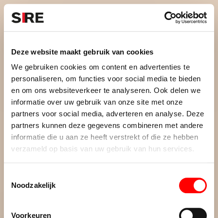
S
k
i
Menu
Campagnes
p
Campagne
1968
Deze website maakt gebruik van cookies
STUDENTEN ZOEKEN
uit
We gebruiken cookies om content en advertenties te
KAMERS. LATEN WE ONS
personaliseren, om functies voor social media te bieden
en om ons websiteverkeer te analyseren. Ook delen we
BOVENKAMERTJE
informatie over uw gebruik van onze site met onze
partners voor social media, adverteren en analyse. Deze
GEBRUIKEN
partners kunnen deze gegevens combineren met andere
informatie die u aan ze heeft verstrekt of die ze hebben
verzameld op basis van uw gebruik van hun services.
T
Credits
Noodzakelijk
o
1968
e
De maatschappij.
s
Voorkeuren