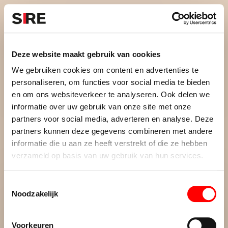
S
k
i
Menu
Campagnes
p
Campagne
2012
Deze website maakt gebruik van cookies
TOLERANTIE
uit
We gebruiken cookies om content en advertenties te
personaliseren, om functies voor social media te bieden
en om ons websiteverkeer te analyseren. Ook delen we
informatie over uw gebruik van onze site met onze
Persbericht
Credits
partners voor social media, adverteren en analyse. Deze
2012
partners kunnen deze gegevens combineren met andere
informatie die u aan ze heeft verstrekt of die ze hebben
verzameld op basis van uw gebruik van hun services.
T
Noodzakelijk
o
e
De maatschappij.
s
Voorkeuren