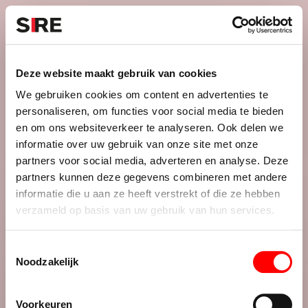
S
k
i
Menu
Campagnes
p
Campagne
1979
Deze website maakt gebruik van cookies
VUURWERK (1979)
uit
We gebruiken cookies om content en advertenties te
personaliseren, om functies voor social media te bieden
en om ons websiteverkeer te analyseren. Ook delen we
informatie over uw gebruik van onze site met onze
Credits
partners voor social media, adverteren en analyse. Deze
1979
partners kunnen deze gegevens combineren met andere
informatie die u aan ze heeft verstrekt of die ze hebben
verzameld op basis van uw gebruik van hun services.
T
Noodzakelijk
o
e
De maatschappij.
s
Voorkeuren