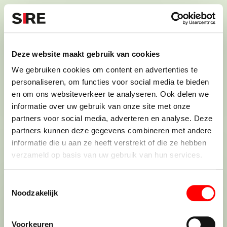
S
k
i
Menu
Campagnes
p
Campagne
1983
Deze website maakt gebruik van cookies
VUURWERK (1983)
uit
We gebruiken cookies om content en advertenties te
personaliseren, om functies voor social media te bieden
en om ons websiteverkeer te analyseren. Ook delen we
informatie over uw gebruik van onze site met onze
Credits
partners voor social media, adverteren en analyse. Deze
1983
partners kunnen deze gegevens combineren met andere
informatie die u aan ze heeft verstrekt of die ze hebben
verzameld op basis van uw gebruik van hun services.
T
Noodzakelijk
o
e
De maatschappij.
s
Voorkeuren