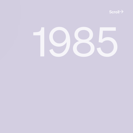
Scroll
1985
De maatschappij.
Dat ben jij.