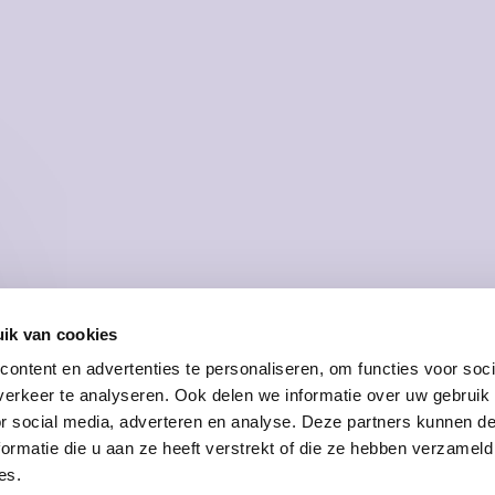
Z
ik van cookies
ontent en advertenties te personaliseren, om functies voor soci
AROM DEZE CAMPAGNE
Naar schatting liepen gedurende de
erkeer te analyseren. Ook delen we informatie over uw gebruik
ngeren in de leeftijd van 10-19 jaar l
or social media, adverteren en analyse. Deze partners kunnen 
ormatie die u aan ze heeft verstrekt of die ze hebben verzameld
geval. Experimenteren met vuurwer
es.
n rotjes, en het afsteken van weiger