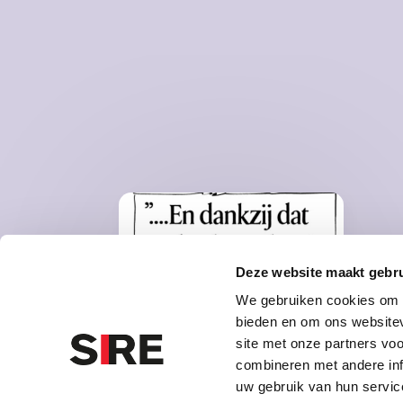
Deze website maakt gebru
We gebruiken cookies om c
WA
bieden en om ons websitev
jo
site met onze partners vo
combineren met andere inf
on
uw gebruik van hun servic
va