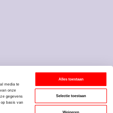
elf een idee voor
een onderwerp?
Alles toestaan
al media te
Mail jouw suggestie!
 jaarwisseling '84/'85 760
 van onze
Selectie toestaan
etsel op na een vuurwerk-
deze gegevens
 op basis van
k, zoals het samenbundelen
aars zorgen voor veel
Weigeren