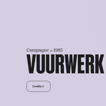
S
k
i
p
VUURWERK 
Campagne
1985
uit
Credits