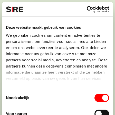
S
k
i
Menu
Campagnes
p
Campagne
1991
Deze website maakt gebruik van cookies
VUURWERK (1991)
uit
We gebruiken cookies om content en advertenties te
personaliseren, om functies voor social media te bieden
en om ons websiteverkeer te analyseren. Ook delen we
informatie over uw gebruik van onze site met onze
Persbericht
Credits
partners voor social media, adverteren en analyse. Deze
1991
partners kunnen deze gegevens combineren met andere
informatie die u aan ze heeft verstrekt of die ze hebben
verzameld op basis van uw gebruik van hun services.
T
Noodzakelijk
o
e
De maatschappij.
s
Voorkeuren