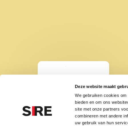
Deze website maakt gebru
We gebruiken cookies om c
bieden en om ons websitev
site met onze partners vo
WA
combineren met andere inf
uw gebruik van hun servic
be