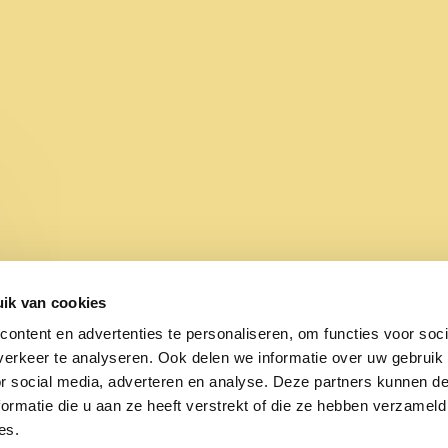
Z
ik van cookies
ontent en advertenties te personaliseren, om functies voor soci
erkeer te analyseren. Ook delen we informatie over uw gebruik
or social media, adverteren en analyse. Deze partners kunnen 
AROM DEZE CAMPAGNE
ormatie die u aan ze heeft verstrekt of die ze hebben verzameld
De Federatie van Instellingen voor
es.
naderde SIRE al in 1976 met het ve