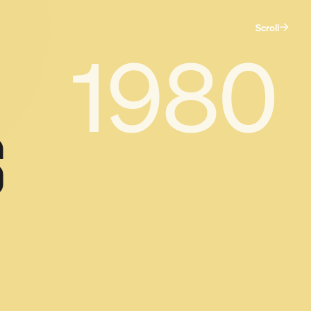
Scroll
1980
S
De maatschappij.
Dat ben jij.