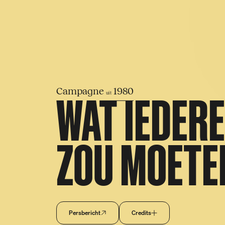
S
k
i
p
WAT IEDER
Campagne
1980
uit
ZOU MOETE
Persbericht
Credits