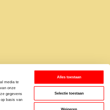
elf een idee voor
een onderwerp?
Alles toestaan
al media te
Mail jouw suggestie!
 van onze
Selectie toestaan
deze gegevens
 op basis van
 Alcohol en Drugs (FZA)
rzoek een campagne over
Weigeren