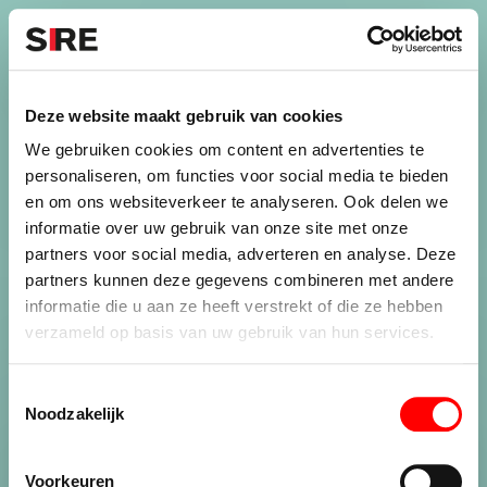
S
k
i
Menu
Campagnes
p
Campagne
1993
Deze website maakt gebruik van cookies
WELLEVENDHEID 2
uit
We gebruiken cookies om content en advertenties te
personaliseren, om functies voor social media te bieden
en om ons websiteverkeer te analyseren. Ook delen we
informatie over uw gebruik van onze site met onze
Persbericht
Credits
partners voor social media, adverteren en analyse. Deze
1993
partners kunnen deze gegevens combineren met andere
informatie die u aan ze heeft verstrekt of die ze hebben
verzameld op basis van uw gebruik van hun services.
T
Noodzakelijk
o
e
De maatschappij.
s
Voorkeuren