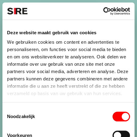
S
k
i
Menu
Campagnes
p
Campagne
1989
Deze website maakt gebruik van cookies
WELLEVENDHEID 1
uit
We gebruiken cookies om content en advertenties te
personaliseren, om functies voor social media te bieden
en om ons websiteverkeer te analyseren. Ook delen we
informatie over uw gebruik van onze site met onze
Credits
partners voor social media, adverteren en analyse. Deze
1989
partners kunnen deze gegevens combineren met andere
informatie die u aan ze heeft verstrekt of die ze hebben
verzameld op basis van uw gebruik van hun services.
T
Noodzakelijk
o
e
De maatschappij.
s
Voorkeuren