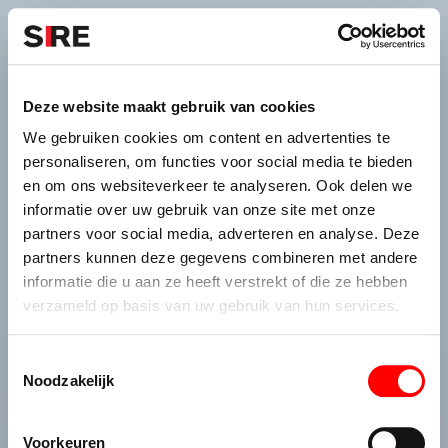
S
k
i
Menu
Campagnes
p
Campagne
1994
Deze website maakt gebruik van cookies
WILSVERKLARINGEN EN
uit
We gebruiken cookies om content en advertenties te
EUTHANASIE
personaliseren, om functies voor social media te bieden
en om ons websiteverkeer te analyseren. Ook delen we
informatie over uw gebruik van onze site met onze
partners voor social media, adverteren en analyse. Deze
partners kunnen deze gegevens combineren met andere
Persbericht
Credits
informatie die u aan ze heeft verstrekt of die ze hebben
1994
verzameld op basis van uw gebruik van hun services.
T
Noodzakelijk
o
e
De maatschappij.
s
Voorkeuren