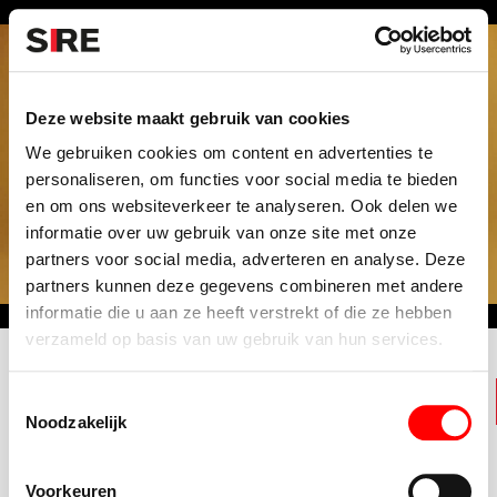
S
k
i
Menu
Campagnes
p
Deze website maakt gebruik van cookies
We gebruiken cookies om content en advertenties te
personaliseren, om functies voor social media te bieden
en om ons websiteverkeer te analyseren. Ook delen we
2026
informatie over uw gebruik van onze site met onze
partners voor social media, adverteren en analyse. Deze
partners kunnen deze gegevens combineren met andere
informatie die u aan ze heeft verstrekt of die ze hebben
verzameld op basis van uw gebruik van hun services.
2020
T
Noodzakelijk
o
e
CAMPAGNES
s
2010
Voorkeuren