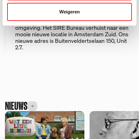
e
Nieuwsoverzicht
Weigeren
Na 12 geweldige jaren in de Houthavens van
Amsterdam, is het tijd voor een nieuwe
omgeving. Het SIRE Bureau verhuist naar een
mooie nieuwe locatie in Amsterdam Zuid. Ons
nieuwe adres is Buitenveldertselaan 150, Unit
2.7.
De maatschappij.
Dat ben jij.
NIEUWS
Zelf een idee voor