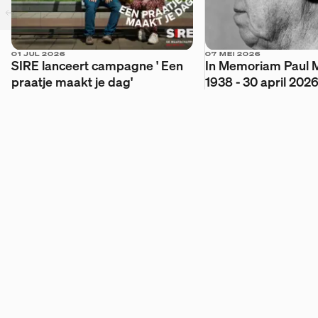
een onderwerp?
Mail jouw suggestie!
01 JUL 2026
07 MEI 2026
SIRE lanceert campagne ' Een
In Memoriam Paul Me
praatje maakt je dag'
1938 - 30 april 2026
© SIRE
2026
Disclaimer
Privacy
website by
YNA
&
Bravoure