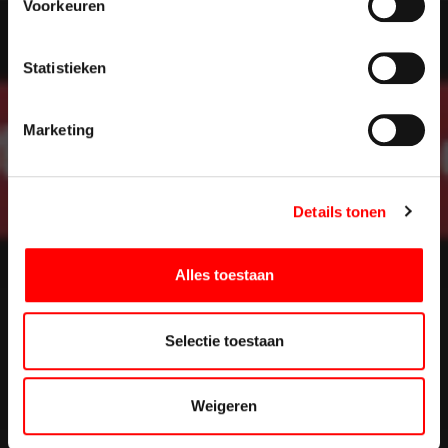
Voorkeuren
t
e
m
Statistieken
m
i
Marketing
n
g
s
Details tonen
s
e
l
Alles toestaan
e
c
t
Selectie toestaan
i
e
Weigeren