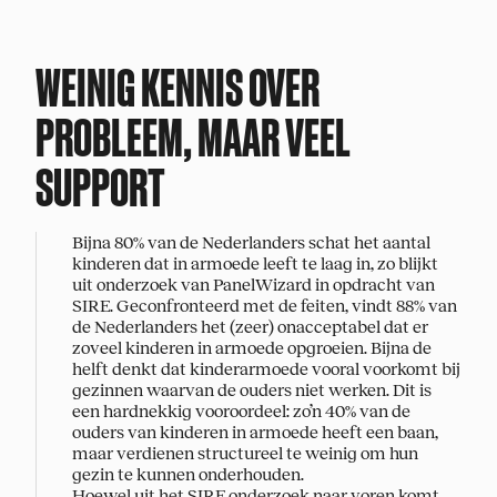
De maatschappij.
Dat ben jij.
WEINIG KENNIS OVER
PROBLEEM, MAAR VEEL
SUPPORT
Bijna 80% van de Nederlanders schat het aantal
kinderen dat in armoede leeft te laag in, zo blijkt
uit onderzoek van PanelWizard in opdracht van
Zelf een idee voor
SIRE. Geconfronteerd met de feiten, vindt 88% van
een onderwerp?
de Nederlanders het (zeer) onacceptabel dat er
zoveel kinderen in armoede opgroeien. Bijna de
helft denkt dat kinderarmoede vooral voorkomt bij
Mail jouw suggestie!
gezinnen waarvan de ouders niet werken. Dit is
een hardnekkig vooroordeel: zo’n 40% van de
ouders van kinderen in armoede heeft een baan,
maar verdienen structureel te weinig om hun
gezin te kunnen onderhouden.
© SIRE
2026
Disclaimer
Privacy
website by
YNA
&
Bravoure
Hoewel uit het SIRE onderzoek naar voren komt