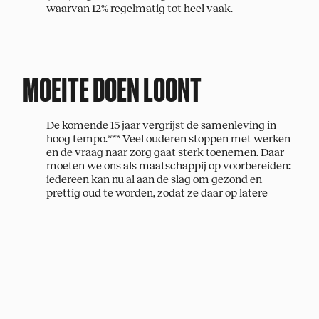
waarvan 12% regelmatig tot heel vaak.
Zelf een idee voor
MOEITE DOEN LOONT
een onderwerp?
Mail jouw suggestie!
De komende 15 jaar vergrijst de samenleving in
hoog tempo.*** Veel ouderen stoppen met werken
en de vraag naar zorg gaat sterk toenemen. Daar
moeten we ons als maatschappij op voorbereiden:
© SIRE
2026
Disclaimer
Privacy
website by
YNA
&
Bravoure
iedereen kan nu al aan de slag om gezond en
prettig oud te worden, zodat ze daar op latere
leeftijd de vruchten van plukken. Neuropsycholoog
Prof. Dr. Erik Scherder: "Je bepaalt zelf op welke
manier je oud wordt. Als je jezelf fysiek en mentaal
uitdaagt, als je moeite blijft doen, investeer je in
vitaliteit en blijft het leven leuk en zinvol. Dus ga
nieuwe dingen doen die moeite kosten. Het liefst
elke dag. Zo behoud je je vaardigheden.”****
Overigens blijkt er een opvallend verschil tussen