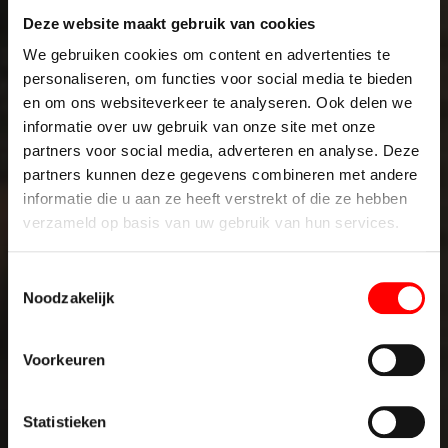
Deze website maakt gebruik van cookies
We gebruiken cookies om content en advertenties te
personaliseren, om functies voor social media te bieden
en om ons websiteverkeer te analyseren. Ook delen we
informatie over uw gebruik van onze site met onze
partners voor social media, adverteren en analyse. Deze
partners kunnen deze gegevens combineren met andere
informatie die u aan ze heeft verstrekt of die ze hebben
verzameld op basis van uw gebruik van hun services.
T
Noodzakelijk
o
e
s
Voorkeuren
t
e
m
Statistieken
m