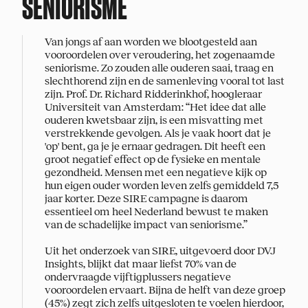
SENIORISME
Van jongs af aan worden we blootgesteld aan
vooroordelen over veroudering, het zogenaamde
seniorisme. Zo zouden alle ouderen saai, traag en
slechthorend zijn en de samenleving vooral tot last
zijn. Prof. Dr. Richard Ridderinkhof, hoogleraar
Universiteit van Amsterdam: “Het idee dat alle
ouderen kwetsbaar zijn, is een misvatting met
verstrekkende gevolgen. Als je vaak hoort dat je
'op' bent, ga je je ernaar gedragen. Dit heeft een
groot negatief effect op de fysieke en mentale
gezondheid. Mensen met een negatieve kijk op
De maatschappij.
hun eigen ouder worden leven zelfs gemiddeld 7,5
Dat ben jij.
jaar korter. Deze SIRE campagne is daarom
essentieel om heel Nederland bewust te maken
van de schadelijke impact van seniorisme.”
Uit het onderzoek van SIRE, uitgevoerd door DVJ
Insights, blijkt dat maar liefst 70% van de
ondervraagde vijftigplussers negatieve
vooroordelen ervaart. Bijna de helft van deze groep
(45%) zegt zich zelfs uitgesloten te voelen hierdoor,