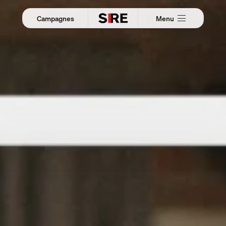
S
k
i
Menu
Campagnes
p